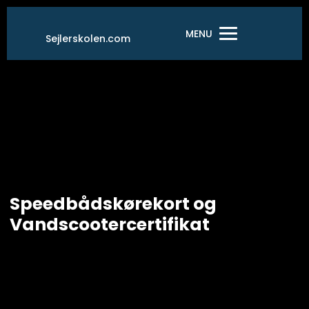
Gå
til
MENU
Sejlerskolen.com
indholdet
Speedbådskørekort og
Vandscootercertifikat