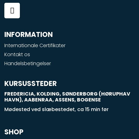
F
a
c
e
INFORMATION
b
o
Internationale Certifikater
o
Kontakt os
k
Handelsbetingelser
-
s
q
KURSUSSTEDER
u
FREDERICIA, KOLDING, SØNDERBORG (HØRUPHAV
a
HAVN), AABENRAA, ASSENS, BOGENSE
r
Mødested ved slæbestedet, ca 15 min før
e
SHOP