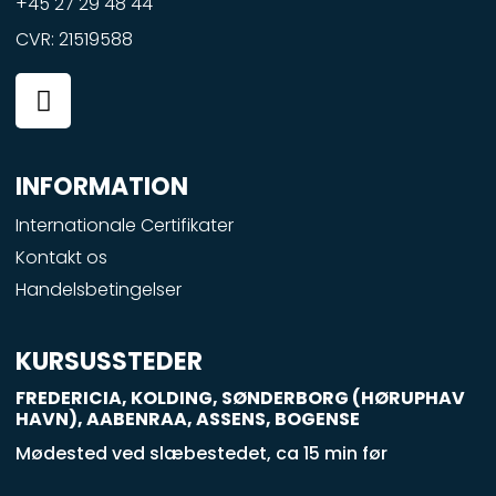
+45 27 29 48 44
CVR: 21519588
F
a
c
e
INFORMATION
b
o
Internationale Certifikater
o
Kontakt os
k
Handelsbetingelser
-
s
q
KURSUSSTEDER
u
FREDERICIA, KOLDING, SØNDERBORG (HØRUPHAV
a
HAVN), AABENRAA, ASSENS, BOGENSE
r
Mødested ved slæbestedet, ca 15 min før
e