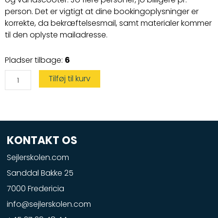
person. Det er vigtigt at dine bookingoplysninger er
korrekte, da bekræftelsesmail, samt materialer kommer
til den oplyste mailadresse.
Speedbådskørekort
Pladser tilbage:
6
og
Vandscootercertifikat
antal
Tilføj til kurv
KONTAKT OS
Sejlerskolen.com
Sanddal Bakke 25
7000 Fredericia
info@sejlerskolen.com