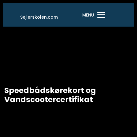
Gå
til
MENU
Sejlerskolen.com
indholdet
Speedbådskørekort og
Vandscootercertifikat