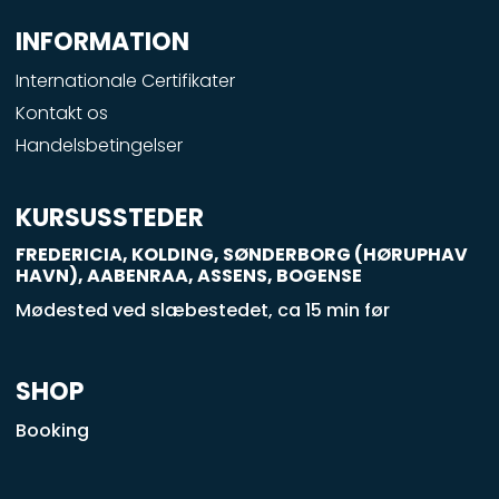
e
INFORMATION
b
o
Internationale Certifikater
o
Kontakt os
k
Handelsbetingelser
-
s
q
KURSUSSTEDER
u
FREDERICIA, KOLDING, SØNDERBORG (HØRUPHAV
a
HAVN), AABENRAA, ASSENS, BOGENSE
r
Mødested ved slæbestedet, ca 15 min før
e
SHOP
Booking