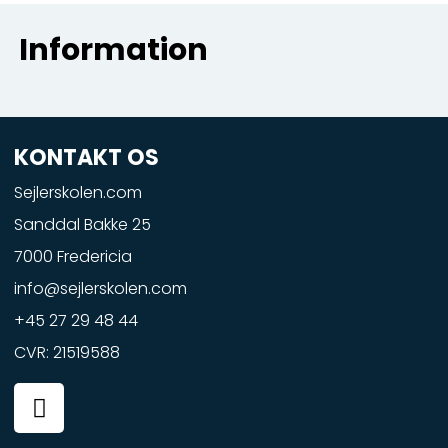
Information
KONTAKT OS
Sejlerskolen.com
Sanddal Bakke 25
7000 Fredericia
info@sejlerskolen.com
+45 27 29 48 44
CVR: 21519588
F
a
c