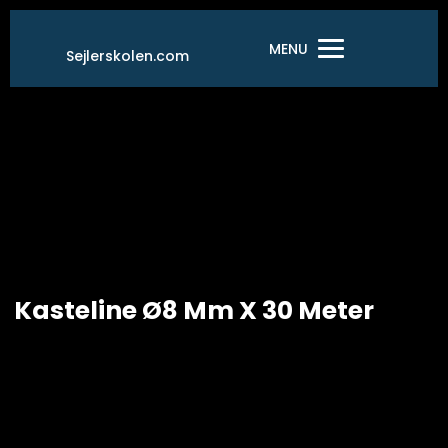
Gå
til
MENU
Sejlerskolen.com
indholdet
Kasteline Ø8 Mm X 30 Meter