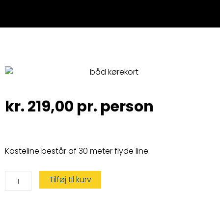
kr.
219,00
pr. person
Kasteline består af 30 meter flyde line.
Kasteline
Tilføj til kurv
Ø8
Mm
X
30
Meter
antal