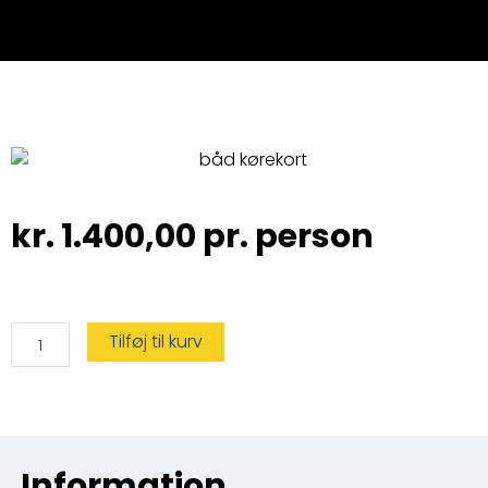
kr.
1.400,00
pr. person
Gavekort
Tilføj til kurv
Speedbådskursus
Fredericia
antal
Information