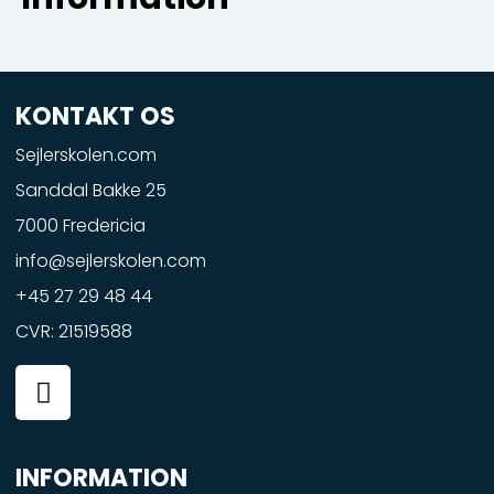
KONTAKT OS
Sejlerskolen.com
Sanddal Bakke 25
7000 Fredericia
info@sejlerskolen.com
+45 27 29 48 44
CVR: 21519588
F
a
c
e
INFORMATION
b