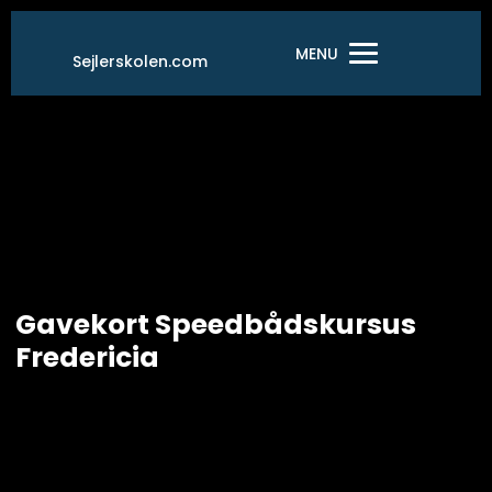
Gå
til
MENU
Sejlerskolen.com
indholdet
Gavekort Speedbådskursus
Fredericia