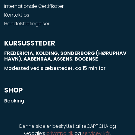
o
Internationale Certifikater
o
Kontakt os
k
Handelsbetingelser
-
s
q
KURSUSSTEDER
u
FREDERICIA, KOLDING, SØNDERBORG (HØRUPHAV
a
HAVN), AABENRAA, ASSENS, BOGENSE
r
Mødested ved slæbestedet, ca 15 min før
e
SHOP
Booking
Denne side er beskyttet af reCAPTCHA og
Google’s
privatpolitik
og
servicevilkår
.