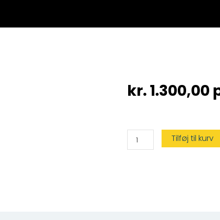
kr.
1.300,00
p
Gavekort
Tilføj til kurv
Kanalskipperkursus
Fredericia
antal