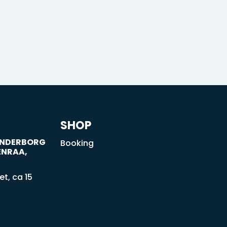
SHOP
SØNDERBORG
Booking
ENRAA,
t, ca 15