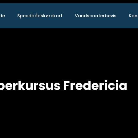
ide
Speedbådskørekort
Vandscooterbevis
Kon
erkursus Fredericia