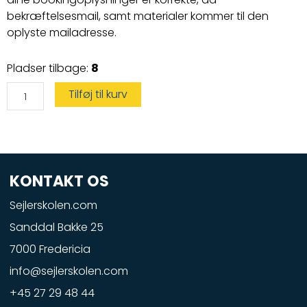
bekræftelsesmail, samt materialer kommer til den
oplyste mailadresse.
Duelighedsbevis
Pladser tilbage:
8
antal
Tilføj til kurv
KONTAKT OS
Sejlerskolen.com
Sanddal Bakke 25
7000 Fredericia
info@sejlerskolen.com
+45 27 29 48 44