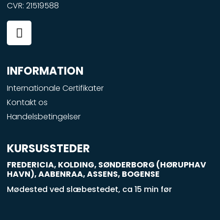
CVR: 21519588
F
a
c
e
INFORMATION
b
o
Internationale Certifikater
o
Kontakt os
k
Handelsbetingelser
-
s
q
KURSUSSTEDER
u
FREDERICIA, KOLDING, SØNDERBORG (HØRUPHAV
a
HAVN), AABENRAA, ASSENS, BOGENSE
r
Mødested ved slæbestedet, ca 15 min før
e