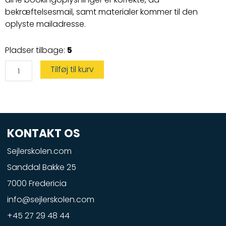
bekræftelsesmail, samt materialer kommer til den
oplyste mailadresse.
Duelighedsbevis
Pladser tilbage:
5
antal
Tilføj til kurv
KONTAKT OS
Sejlerskolen.com
Sanddal Bakke 25
7000 Fredericia
info@sejlerskolen.com
+45 27 29 48 44