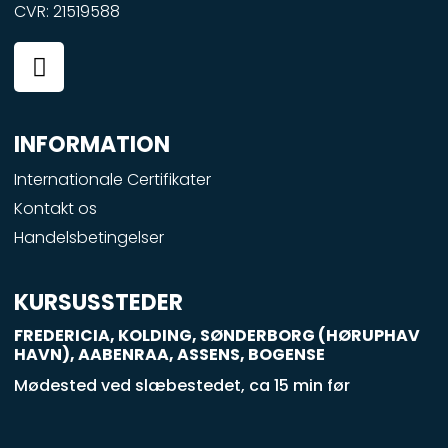
CVR: 21519588
F
a
c
e
INFORMATION
b
o
Internationale Certifikater
o
Kontakt os
k
Handelsbetingelser
-
s
q
KURSUSSTEDER
u
FREDERICIA, KOLDING, SØNDERBORG (HØRUPHAV
a
HAVN), AABENRAA, ASSENS, BOGENSE
r
Mødested ved slæbestedet, ca 15 min før
e