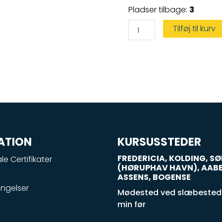
Duelighedsbevis
Pladser tilbage:
3
antal
Tilføj til kurv
ATION
KURSUSSTEDER
FREDERICIA, KOLDING, 
le Certifikater
(HØRUPHAV HAVN), AAB
ASSENS, BOGENSE
ngelser
Mødested ved slæbestede
min før