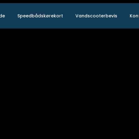
ide
Speedbådskørekort
Vandscooterbevis
Kon