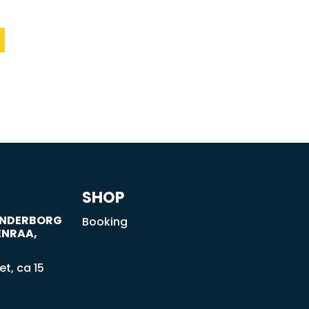
SHOP
SØNDERBORG
Booking
ENRAA,
t, ca 15