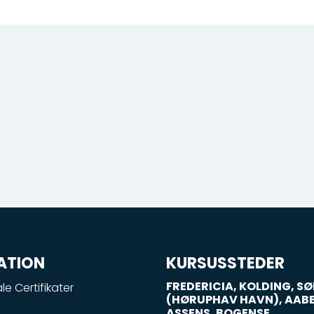
ATION
KURSUSSTEDER
FREDERICIA, KOLDING, 
le Certifikater
(HØRUPHAV HAVN), AAB
ASSENS, BOGENSE