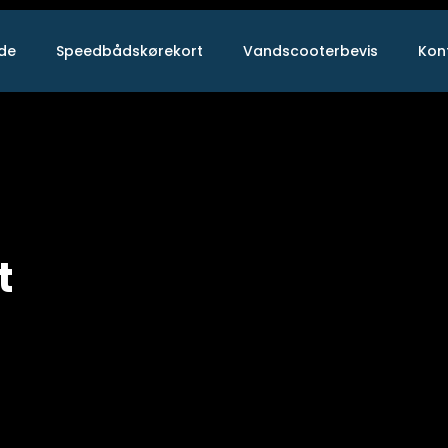
ide
Speedbådskørekort
Vandscooterbevis
Kon
t