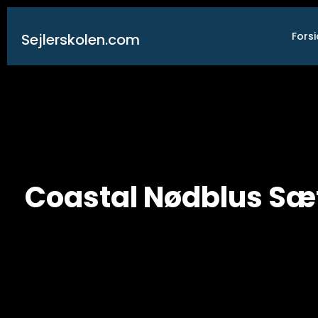
Gå
til
Fors
Sejlerskolen.com
indholdet
Coastal Nødblus Sæ