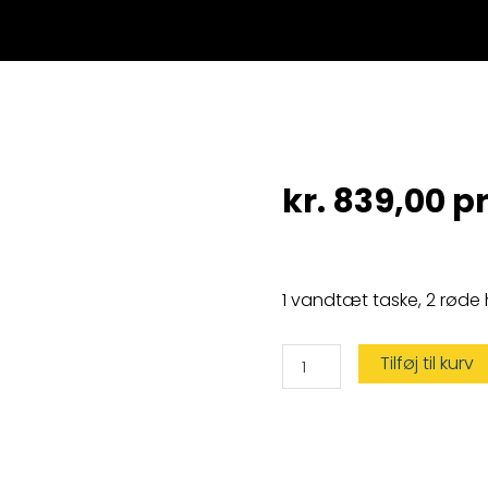
kr.
839,00
pr
1 vandtæt taske, 2 røde 
Coastal
Tilføj til kurv
Nødblus
Sæt
antal