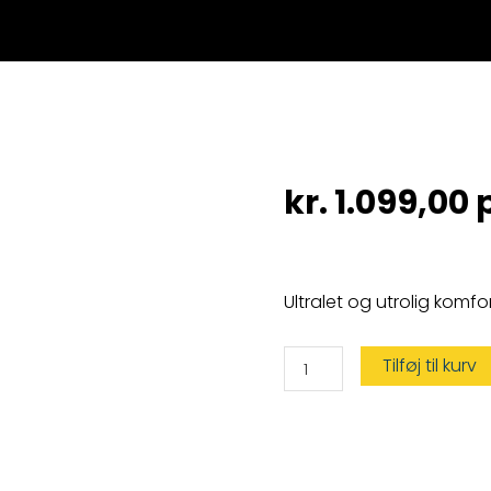
kr.
1.099,00
p
Ultralet og utrolig komfo
Aero
Tilføj til kurv
Plus
Vest
Iso
165n
Pro
Sensor
Blå
antal