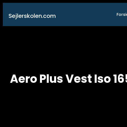
Gå
til
Fors
Sejlerskolen.com
indholdet
Aero Plus Vest Iso 1