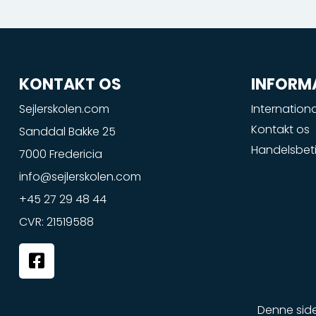
KONTAKT OS
INFORM
Sejlerskolen.com
Internationa
Kontakt os
Sanddal Bakke 25
Handelsbeti
7000 Fredericia
info@sejlerskolen.com
+45 27 29 48 44
CVR: 21519588
F
a
c
e
Denne sid