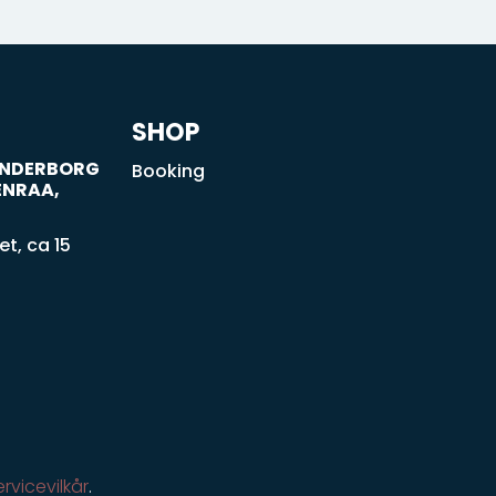
SHOP
SØNDERBORG
Booking
ENRAA,
t, ca 15
ervicevilkår
.