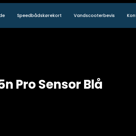
ide
Speedbådskørekort
Vandscooterbevis
Kon
65n Pro Sensor Blå