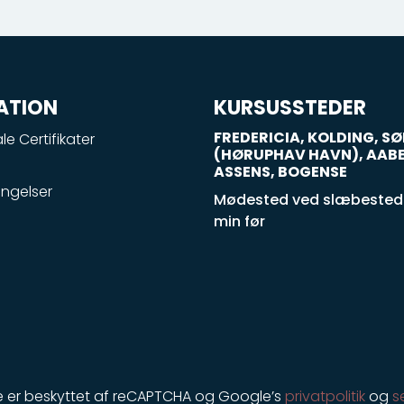
ATION
KURSUSSTEDER
FREDERICIA, KOLDING, 
le Certifikater
(HØRUPHAV HAVN), AAB
ASSENS, BOGENSE
ngelser
Mødested ved slæbestede
min før
e er beskyttet af reCAPTCHA og Google’s
privatpolitik
og
s