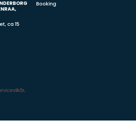
SØNDERBORG
Booking
ENRAA,
t, ca 15
ervicevilkår
.