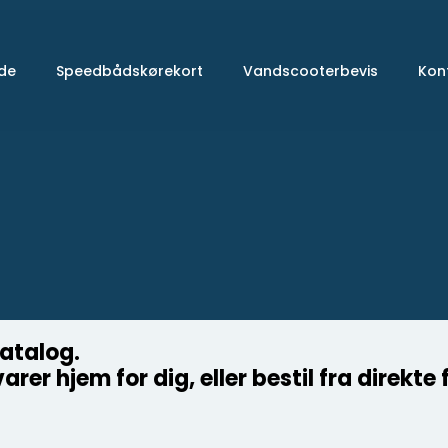
ide
Speedbådskørekort
Vandscooterbevis
Kon
katalog.
varer hjem for dig, eller bestil fra direk