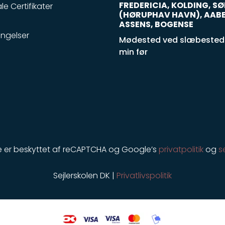
FREDERICIA, KOLDING, 
le Certifikater
(HØRUPHAV HAVN), AAB
ASSENS, BOGENSE
ngelser
Mødested ved slæbestede
min før
e er beskyttet af reCAPTCHA og Google’s
privatpolitik
og
s
Sejlerskolen DK |
Privatlivspolitik