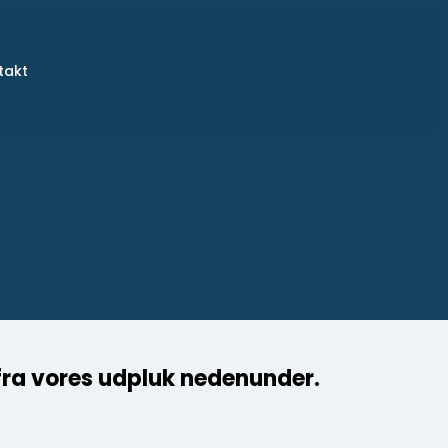
takt
te fra vores udpluk nedenunder.