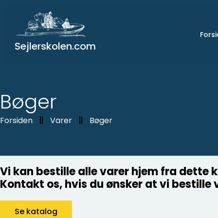
Gå
til
indholdet
Fors
Sejlerskolen.com
Bøger
Forsiden
Varer
Bøger
Vi kan bestille alle varer hjem fra dette 
Kontakt os, hvis du ønsker at vi bestille 
Se katalog