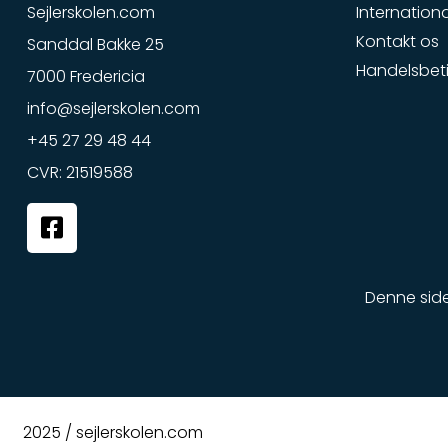
Sejlerskolen.com
Internationa
Kontakt os
Sanddal Bakke 25
Handelsbeti
7000 Fredericia
info@sejlerskolen.com
+45 27 29 48 44
CVR: 21519588
F
a
c
e
Denne sid
b
o
o
k
-
2025 / sejlerskolen.com
s